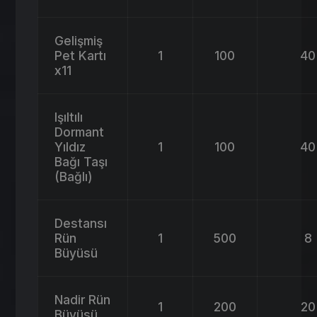
Gelişmiş
Pet Kartı
1
100
40
x11
Işıltılı
Dormant
Yıldız
1
100
40
Bağı Taşı
(Bağlı)
Destansı
Rün
1
500
8
Büyüsü
Nadir Rün
1
200
20
Büyüsü