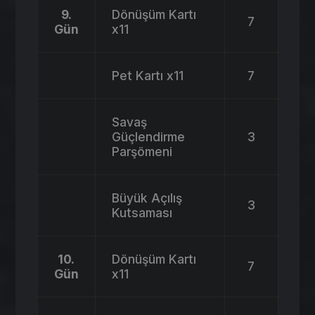
9.
Dönüşüm Kartı
7
Gün
x11
Pet Kartı x11
7
Savaş
Güçlendirme
3
Parşömeni
Büyük Açılış
3
Kutsaması
10.
Dönüşüm Kartı
7
Gün
x11