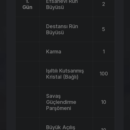
1.
Efsanevi Rün
2
Gün
Büyüsü
Destansı Rün
5
Büyüsü
Karma
1
Işıltılı Kutsanmış
100
Kristal (Bağlı)
Savaş
Güçlendirme
10
Parşömeni
Büyük Açılış