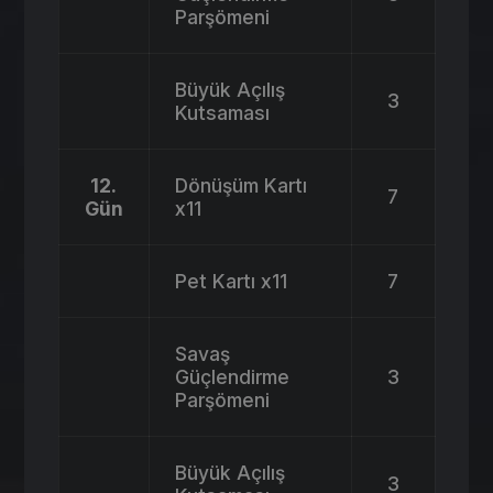
Parşömeni
Büyük Açılış
3
Kutsaması
12.
Dönüşüm Kartı
7
Gün
x11
Pet Kartı x11
7
Savaş
Güçlendirme
3
Parşömeni
Büyük Açılış
3