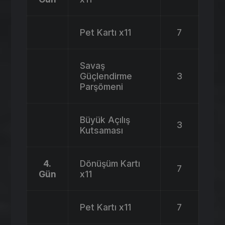
Pet Kartı x11
7
Savaş
Güçlendirme
3
Parşömeni
Büyük Açılış
3
Kutsaması
4.
Dönüşüm Kartı
7
Gün
x11
Pet Kartı x11
7