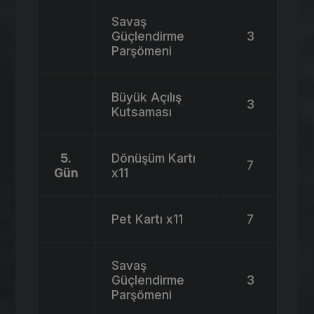
Savaş
Güçlendirme
3
Parşömeni
Büyük Açılış
3
Kutsaması
5.
Dönüşüm Kartı
7
Gün
x11
Pet Kartı x11
7
Savaş
Güçlendirme
3
Parşömeni