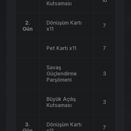
10
Kutsaması
2.
Dönüşüm Kartı
7
Gün
x11
Pet Kartı x11
7
Savaş
Güçlendirme
3
Parşömeni
Büyük Açılış
3
Kutsaması
3.
Dönüşüm Kartı
7
Gün
x11