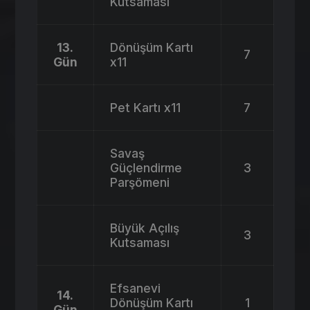
Kutsaması
13.
Dönüşüm Kartı
7
Gün
x11
Pet Kartı x11
7
Savaş
Güçlendirme
3
Parşömeni
Büyük Açılış
3
Kutsaması
Efsanevi
14.
Dönüşüm Kartı
1
Gün