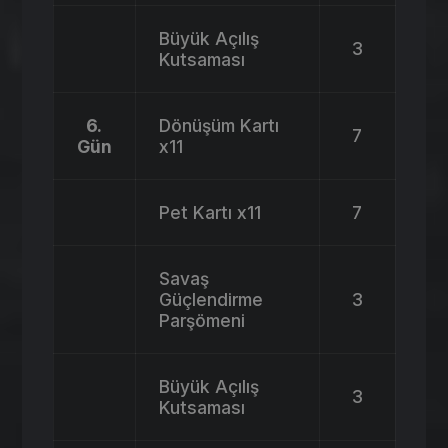
Büyük Açılış
3
Kutsaması
6.
Dönüşüm Kartı
7
Gün
x11
Pet Kartı x11
7
Savaş
Güçlendirme
3
Parşömeni
Büyük Açılış
3
Kutsaması