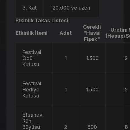
3. Kat
120.000 ve üzeri
Etkinlik Takas Listesi
Gerekli
Üretim S
Etkinlik İtemi
Adet
"Havai
(Hesap/S
Fişek"
Festival
Ödül
1
1.500
2
Kutusu
Festival
Hediye
1
1.500
2
Kutusu
Efsanevi
Rün
Büyüsü
2
500
8