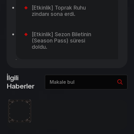
[Etkinlik] Toprak Ruhu
zindanı sona erdi.
[Etkinlik] Sezon Biletinin
(Season Pass) süresi
doldu.
İlgili
Haberler