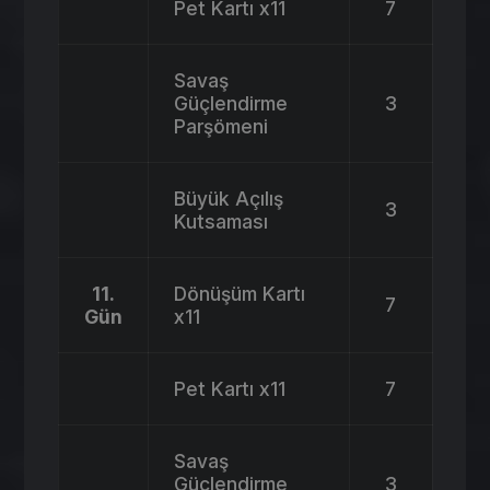
Pet Kartı x11
7
Savaş
Güçlendirme
3
Parşömeni
Büyük Açılış
3
Kutsaması
11.
Dönüşüm Kartı
7
Gün
x11
Pet Kartı x11
7
Savaş
Güçlendirme
3