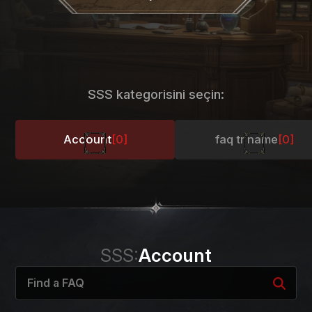
SSS kategorisini seçin:
Account
[0]
faq tr name
[0]
SSS:
Account